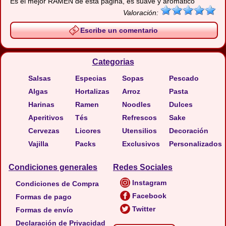
Es el mejor RAMEN de esta pagina, es suave y aromatico
Valoración:
Escribe un comentario
Categorias
Salsas
Especias
Sopas
Pescado
Algas
Hortalizas
Arroz
Pasta
Harinas
Ramen
Noodles
Dulces
Aperitivos
Tés
Refrescos
Sake
Cervezas
Licores
Utensilios
Decoración
Vajilla
Packs
Exclusivos
Personalizados
Condiciones generales
Redes Sociales
Instagram
Condiciones de Compra
Facebook
Formas de pago
Twitter
Formas de envío
Declaración de Privacidad