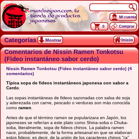
mundonipon.com, tu
tienda de productos
Mi cuenta
japoneses
0
Comprar
Categorías
Inicio
Mostrar
Comentarios de Nissin Ramen Tonkotsu
(Fideo instantáneo sabor cerdo)
Nissin Ramen Tonkotsu (Fideo instantáneo sabor cerdo) (4
comentarios)
Típica sopa de fideos instantáneos japonesa con sabor a
Cerdo
.
Las sopas instantáneas de fideos sazonadas con salsa de soja
y aderezada con carne, pescado o verduras son más conocida
como
ramen
.
Antes de que el término ramen se popularizara en Japón, los
japoneses se referían a este plato como Shina-soba o Chuka-
soba, literalmente, sopa de fideos chinos. La palabra ramen
nace, probablemente, de la forma artesanal en que se elaboran
estos fideos; es decir, de la unión de los caracteres chinos "ra"