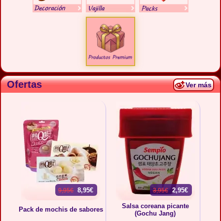
Ofertas
Ver más
8,95€
2,95€
9,95€
3,95€
Salsa coreana picante
Pack de mochis de sabores
(Gochu Jang)