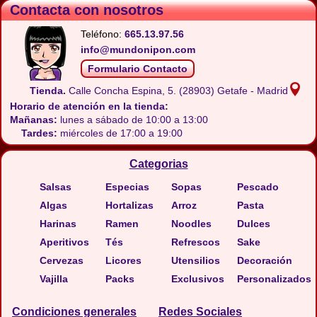
Contacta con nosotros
Teléfono:
665.13.97.56
info@mundonipon.com
Formulario Contacto
Tienda.
Calle Concha Espina, 5.
(28903) Getafe - Madrid
Horario de atención en la tienda:
Mañanas:
lunes a sábado de 10:00 a 13:00
Tardes:
miércoles de 17:00 a 19:00
Categorias
Salsas
Especias
Sopas
Pescado
Algas
Hortalizas
Arroz
Pasta
Harinas
Ramen
Noodles
Dulces
Aperitivos
Tés
Refrescos
Sake
Cervezas
Licores
Utensilios
Decoración
Vajilla
Packs
Exclusivos
Personalizados
Condiciones generales
Redes Sociales