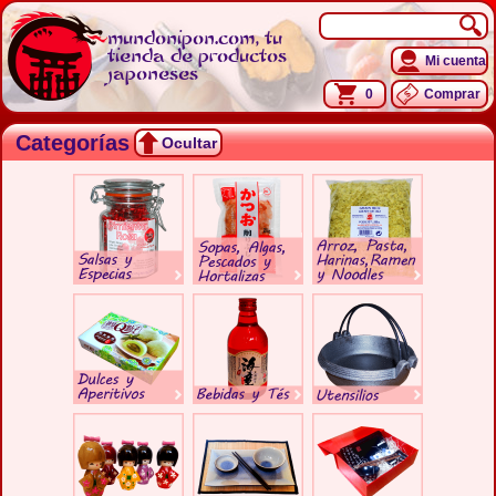
mundonipon.com, tu
tienda de productos
Mi cuenta
japoneses
0
Comprar
Categorías
Ocultar