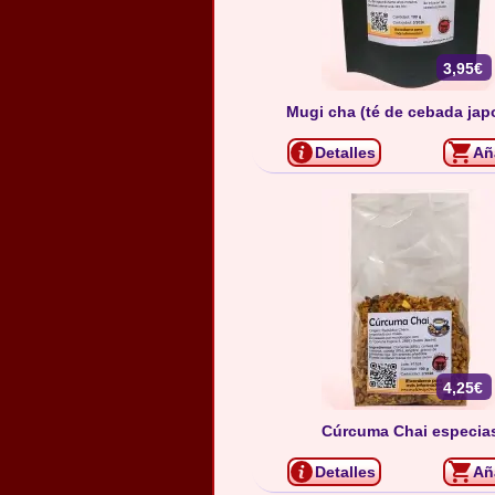
3,95€
Mugi cha (té de cebada jap
Detalles
Añ
4,25€
Cúrcuma Chai especia
Detalles
Añ