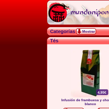
mundonipon.
Categorías
Mostrar
Tés
4,95€
Infusión de frambuesa y cho
blanco