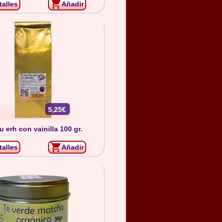
talles
Añadir
5,25€
u erh con vainilla 100 gr.
talles
Añadir