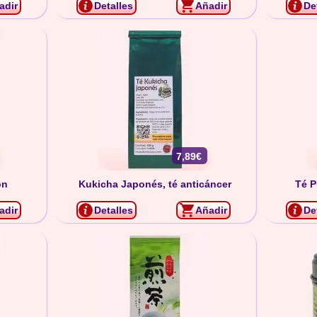
adir
Detalles
Añadir
De
7,89€
ón
Kukicha Japonés, té anticáncer
Té P
adir
Detalles
Añadir
De