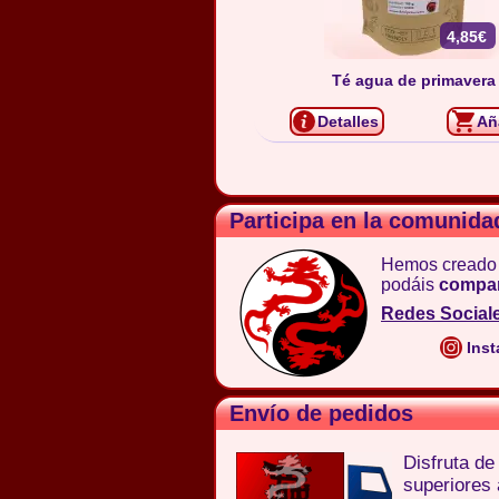
4,85€
Té agua de primavera
Detalles
Añ
Participa en la comunida
Hemos creado
podáis
compar
Redes Social
Inst
Envío de pedidos
Disfruta d
superiores