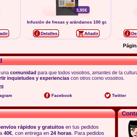
3,95€
Infusión de fresas y arándanos 100 gr.
adir
Detalles
Añadir
De
Págin
d
 una
comunidad
para que todos vosotros, amantes de la cultur
tir inquietudes y experiencias
con otros como vosotros.
es
agram
Facebook
Twitter
Cont
e
envíos rápidos y gratuitos
en tus pedidos
 a
40€
, con entrega en
24 horas
. Para pedidos