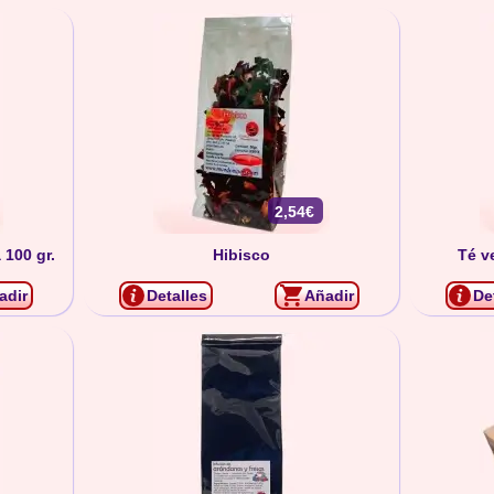
2,54€
 100 gr.
Hibisco
Té v
adir
Detalles
Añadir
De