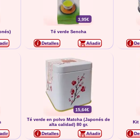
3,95€
onés)
Té verde Sencha
adir
Detalles
Añadir
De
15,64€
Té verde en polvo Matcha (Japonés de
s
Kit
alta calidad) 80 gr.
adir
Detalles
Añadir
De