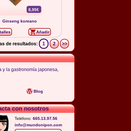
8,95€
Ginseng koreano
talles
Añadir
as de resultados:
1
2
>>
a y la gastronomía japonesa,
Blog
acta con nosotros
Teléfono:
665.13.97.56
info@mundonipon.com