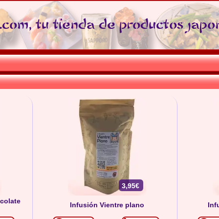
com, tu tienda de productos japo
3,95€
colate
Infusión Vientre plano
Inf