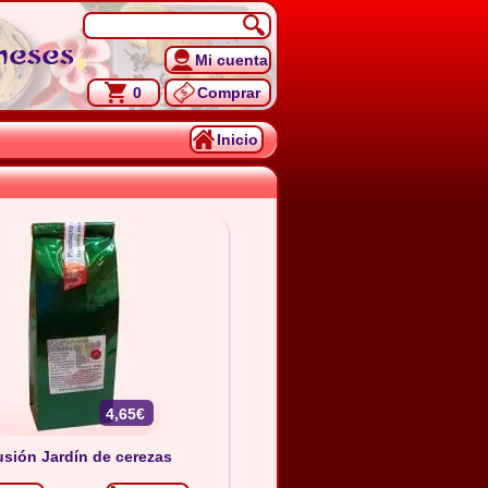
neses
Mi cuenta
0
Comprar
Inicio
4,65€
usión Jardín de cerezas