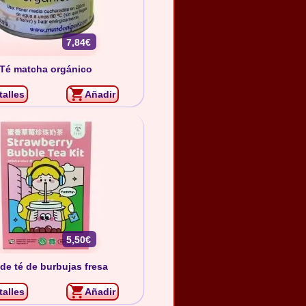
7,84€
Té matcha orgánico
talles
Añadir
5,50€
 de té de burbujas fresa
talles
Añadir