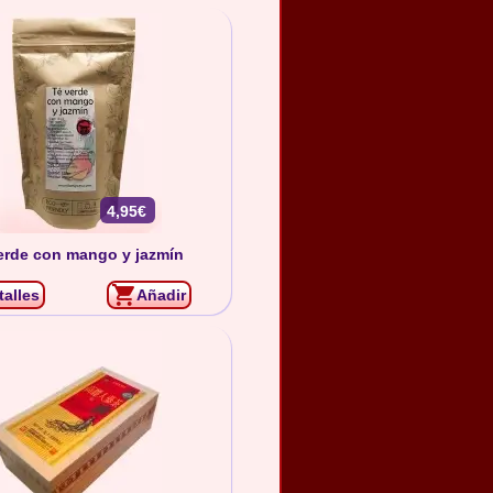
4,95€
erde con mango y jazmín
talles
Añadir