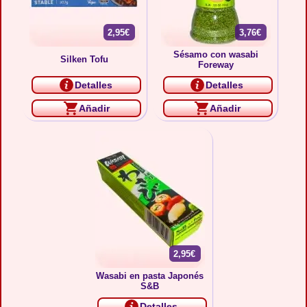
2,95€
3,76€
Sésamo con wasabi
Silken Tofu
Foreway
Detalles
Detalles
Añadir
Añadir
2,95€
Wasabi en pasta Japonés
S&B
Detalles