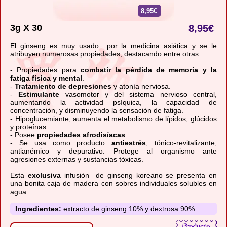
8,95€
3g X 30
8,95
€
El ginseng es muy usado por la medicina asiática y se le
atribuyen numerosas propiedades, destacando entre otras:
- Propiedades para
combatir la pérdida de memoria y la
fatiga física y mental
.
-
Tratamiento de depresiones
y atonía nerviosa.
-
Estimulante
vasomotor y del sistema nervioso central,
aumentando la actividad psíquica, la capacidad de
concentración, y disminuyendo la sensación de fatiga.
- Hipoglucemiante, aumenta el metabolismo de lípidos, glúcidos
y proteínas.
- Posee
propiedades afrodisíacas
.
- Se usa como producto
antiestrés
, tónico-revitalizante,
antianémico y depurativo. Protege al organismo ante
agresiones externas y sustancias tóxicas.
Esta
exclusiva
infusión
de ginseng koreano se presenta en
una bonita caja de madera con sobres individuales solubles en
agua.
Ingredientes:
extracto de ginseng 10% y dextrosa 90%