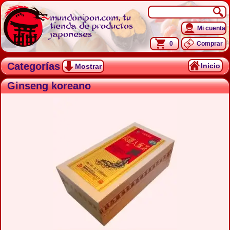
mundonipon.com, tu
tienda de productos
Mi cuenta
japoneses
0
Comprar
Categorías
Inicio
Mostrar
Ginseng koreano