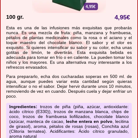
4,95€
100 gr.
4,95
€
Esta es una de las infusiones más exquisitas que probarás
nunca. Es una mezcla de fruta: piña, manzana y frambuesa,
pétalos de plantas medicinales como la rosa o el aciano y el
toque maestro del chocolate blanco. El sabor y el olor es
exquisito. Si quieres intensificar su sabor y su color, echa unas
gotitas de limón, te divertirás. Esta exquisita bebida es
adecuada para tomar en frío o en caliente. La pueden tomar los
niños y los mayores. Es una alternativa muy interesante a los
refrescos envasados.
Para prepararlo, echa dos cucharadas soperas en 500 ml. de
agua, aunque puedes variar esta cantidad según quieras
intensificar o no el sabor. Dejar hervir durante unos 10 minutos,
removiendo de vez en cuando. Después cuela y dejar enfriar un
poco.
Ingredientes:
trozos de piña (piña, azúcar, antioxidante:
ácido cítrico (E330)), trozos de manzana blanca, chips de
coco, trozos de frambuesa liofilizados, chocolate blanco
(azúcar, manteca de cacao,
leche entera en polvo
, lecitina
de girasol), aroma, pétalos de rosas (rosas), Conchita azul
(Clitoria ternatea). Acidificantes: Ácido cítrico granulado,
aroma natural