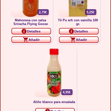
2,79€
5,25€
Mahonesa con salsa
Té Pu erh con vainilla 100
Sriracha Flying Goose
gr.
Detalles
Detalles
Añadir
Añadir
4,95€
Aliño blanco para ensalada