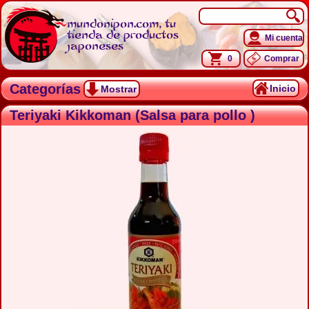
mundonipon.com, tu
tienda de productos
Mi cuenta
japoneses
0
Comprar
Categorías
Inicio
Mostrar
Teriyaki Kikkoman (Salsa para pollo )