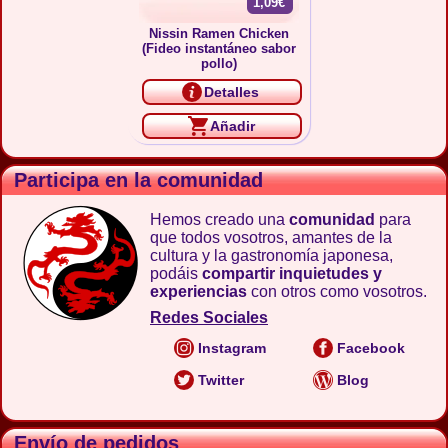
1,09€
Nissin Ramen Chicken
(Fideo instantáneo sabor
pollo)
Detalles
Añadir
Participa en la comunidad
Hemos creado una
comunidad
para
que todos vosotros, amantes de la
cultura y la gastronomía japonesa,
podáis
compartir inquietudes y
experiencias
con otros como vosotros.
Redes Sociales
Instagram
Facebook
Twitter
Blog
Envío de pedidos