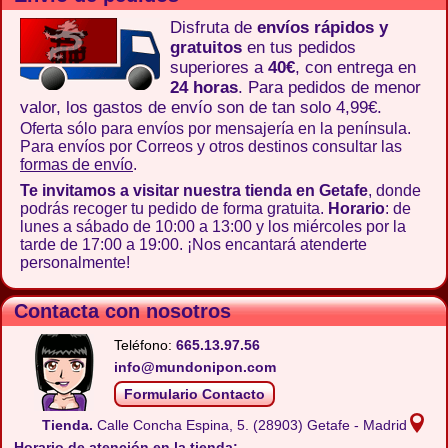
Disfruta de
envíos rápidos y
gratuitos
en tus pedidos
superiores a
40€
, con entrega en
24 horas
. Para pedidos de menor
valor, los gastos de envío son de tan solo 4,99€.
Oferta sólo para envíos por mensajería en la península.
Para envíos por Correos y otros destinos consultar las
formas de envío
.
Te invitamos a visitar nuestra tienda en Getafe
, donde
podrás recoger tu pedido de forma gratuita.
Horario
: de
lunes a sábado de 10:00 a 13:00 y los miércoles por la
tarde de 17:00 a 19:00. ¡Nos encantará atenderte
personalmente!
Contacta con nosotros
Teléfono:
665.13.97.56
info@mundonipon.com
Formulario Contacto
Tienda.
Calle Concha Espina, 5.
(28903) Getafe - Madrid
Horario de atención en la tienda: