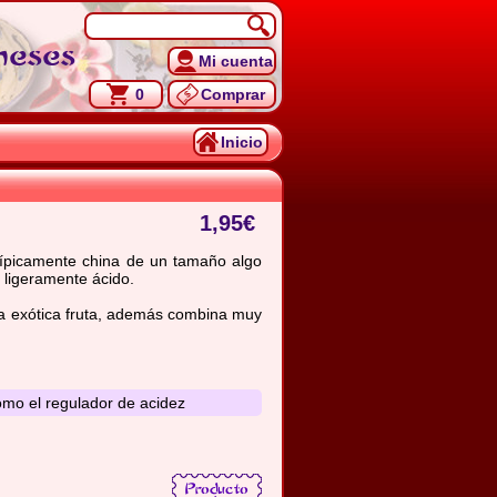
neses
Mi cuenta
0
Comprar
Inicio
1,95
€
 típicamente china de un tamaño algo
 ligeramente ácido.
ta exótica fruta, además combina muy
como el regulador de acidez