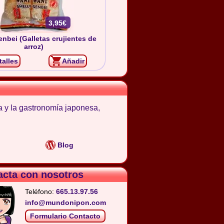
3,95€
enbei (Galletas crujientes de
arroz)
talles
Añadir
a y la gastronomía japonesa,
Blog
acta con nosotros
Teléfono:
665.13.97.56
info@mundonipon.com
Formulario Contacto