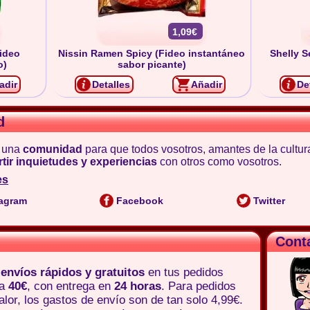
1,09€
ideo
Nissin Ramen Spicy (Fideo instantáneo
Shelly S
o)
sabor picante)
adir
Detalles
Añadir
De
d
 una
comunidad
para que todos vosotros, amantes de la cultur
tir inquietudes y experiencias
con otros como vosotros.
es
agram
Facebook
Twitter
Cont
e
envíos rápidos y gratuitos
en tus pedidos
 a
40€
, con entrega en
24 horas
. Para pedidos
lor, los gastos de envío son de tan solo 4,99€.