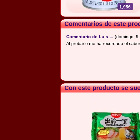
1,95€
Comentarios de este pro
Comentario de Luis L.
(domingo, 9 
Al probarlo me ha recordado el sabor d
Con este producto se su