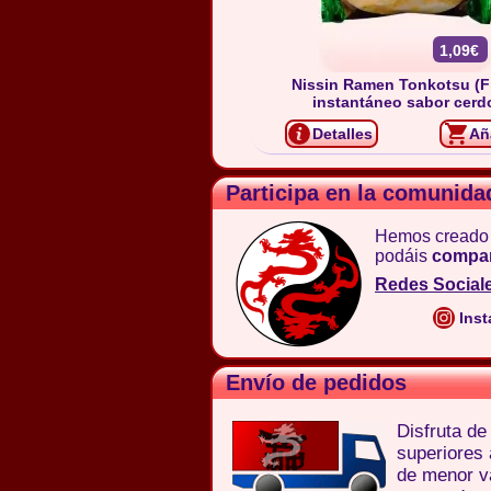
1,09€
Nissin Ramen Tonkotsu (F
instantáneo sabor cerd
Detalles
Añ
Participa en la comunida
Hemos creado
podáis
compar
Redes Social
Inst
Envío de pedidos
Disfruta d
superiores
de menor va