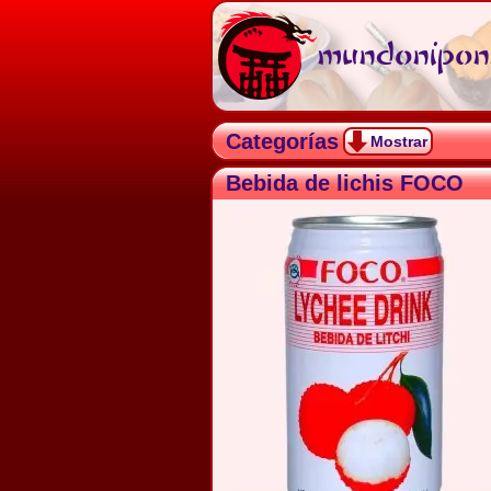
mundonipon.
Categorías
Mostrar
Bebida de lichis FOCO