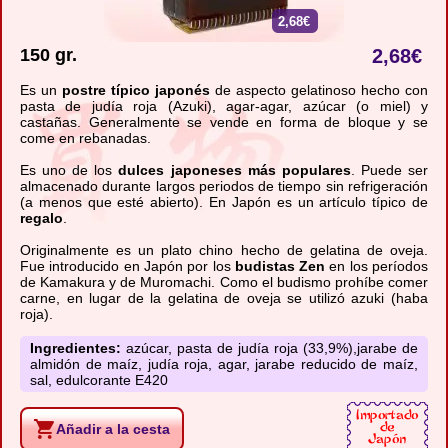
2,68€
150 gr.
2,68
€
Es un
postre típico japonés
de aspecto gelatinoso hecho con
pasta de judía roja (Azuki), agar-agar, azúcar (o miel) y
castañas. Generalmente se vende en forma de bloque y se
come en rebanadas.
Es uno de los
dulces japoneses más populares
. Puede ser
almacenado durante largos periodos de tiempo sin refrigeración
(a menos que esté abierto). En Japón es un artículo típico de
regalo
.
Originalmente es un plato chino hecho de gelatina de oveja.
Fue introducido en Japón por los
budistas Zen
en los períodos
de Kamakura y de Muromachi. Como el budismo prohíbe comer
carne, en lugar de la gelatina de oveja se utilizó azuki (haba
roja).
Ingredientes:
azúcar, pasta de judía roja (33,9%),jarabe de
almidón de maíz, judía roja, agar, jarabe reducido de maíz,
sal, edulcorante E420
Añadir a la cesta