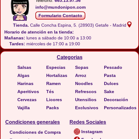
Teléfono:
665.13.97.56
info@mundonipon.com
Formulario Contacto
Tienda.
Calle Concha Espina, 5.
(28903) Getafe - Madrid
Horario de atención en la tienda:
Mañanas:
lunes a sábado de 10:00 a 13:00
Tardes:
miércoles de 17:00 a 19:00
Categorias
Salsas
Especias
Sopas
Pescado
Algas
Hortalizas
Arroz
Pasta
Harinas
Ramen
Noodles
Dulces
Aperitivos
Tés
Refrescos
Sake
Cervezas
Licores
Utensilios
Decoración
Vajilla
Packs
Exclusivos
Personalizados
Condiciones generales
Redes Sociales
Instagram
Condiciones de Compra