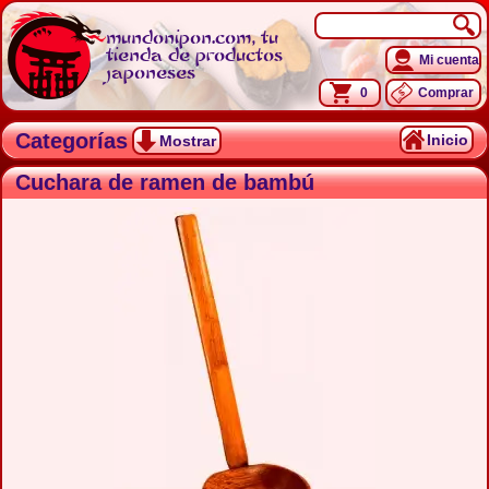
mundonipon.com, tu
tienda de productos
Mi cuenta
japoneses
0
Comprar
Categorías
Inicio
Mostrar
Cuchara de ramen de bambú