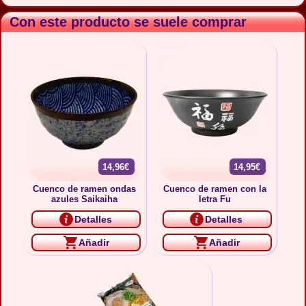
Con este producto se suele comprar
14,96€
14,95€
Cuenco de ramen ondas
Cuenco de ramen con la
azules Saikaiha
letra Fu
Detalles
Detalles
Añadir
Añadir