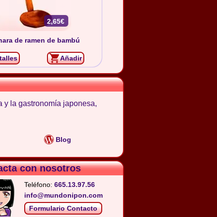
2,65€
hara de ramen de bambú
talles
Añadir
a y la gastronomía japonesa,
Blog
acta con nosotros
Teléfono:
665.13.97.56
info@mundonipon.com
Formulario Contacto