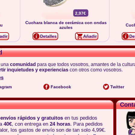
2,97€
Cuchara blanca de cerámica con ondas
ru
Cuc
azules
adir
Detalles
Añadir
De
d
 una
comunidad
para que todos vosotros, amantes de la cultur
tir inquietudes y experiencias
con otros como vosotros.
es
agram
Facebook
Twitter
Cont
e
envíos rápidos y gratuitos
en tus pedidos
 a
40€
, con entrega en
24 horas
. Para pedidos
lor, los gastos de envío son de tan solo 4,99€.