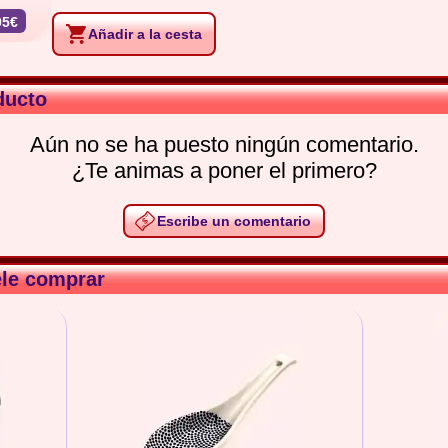
95€
Añadir a la cesta
ducto
Aún no se ha puesto ningún comentario.
¿Te animas a poner el primero?
Escribe un comentario
ele comprar