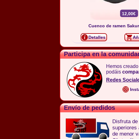
12,00€
Cuenco de ramen Saku
Detalles
Añ
Participa en la comunida
Hemos creado
podáis
compar
Redes Social
Inst
Envío de pedidos
Disfruta d
superiores
de menor va