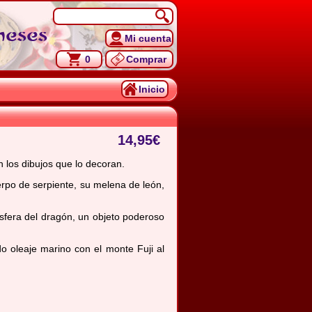
neses
Mi cuenta
0
Comprar
Inicio
14,95
€
 los dibujos que lo decoran.
rpo de serpiente, su melena de león,
esfera del dragón, un objeto poderoso
o oleaje marino con el monte Fuji al