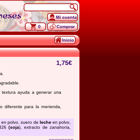
neses
Mi cuenta
0
Comprar
Inicio
1,75
€
a.
agradable.
u textura ayuda a generar una
o diferente para la merienda,
 en polvo, suero de
leche
en polvo,
E426
(soja
), extracto de zanahoria,