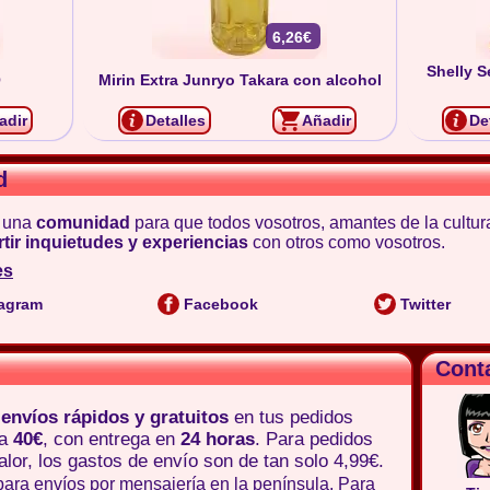
6,26€
Shelly S
O
Mirin Extra Junryo Takara con alcohol
adir
Detalles
Añadir
De
d
 una
comunidad
para que todos vosotros, amantes de la cultur
tir inquietudes y experiencias
con otros como vosotros.
es
agram
Facebook
Twitter
Cont
e
envíos rápidos y gratuitos
en tus pedidos
 a
40€
, con entrega en
24 horas
. Para pedidos
lor, los gastos de envío son de tan solo 4,99€.
para envíos por mensajería en la península. Para