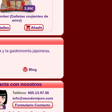
3,95€
enbei (Galletas crujientes de
arroz)
talles
Añadir
a y la gastronomía japonesa,
Blog
acta con nosotros
Teléfono:
665.13.97.56
info@mundonipon.com
Formulario Contacto