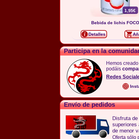
1,95€
Bebida de lichis FOC
Detalles
Añ
Participa en la comunida
Hemos creado
podáis
compar
Redes Social
Inst
Envío de pedidos
Disfruta d
superiores
de menor va
Oferta sólo 