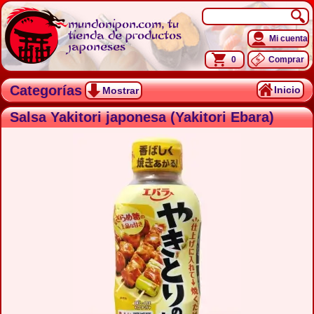
mundonipon.com, tu
tienda de productos
Mi cuenta
japoneses
0
Comprar
Categorías
Inicio
Mostrar
Salsa Yakitori japonesa (Yakitori Ebara)