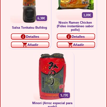
1,09€
6,38€
Nissin Ramen Chicken
(Fideo instantáneo sabor
Salsa Tonkatsu Bulldog
pollo)
Detalles
Detalles
Añadir
Añadir
5,77€
Minori (Arroz especial para
sushi)