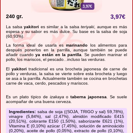
3,97€
240 gr.
3,97
€
La salsa
yakitori
es similar a la salsa
teriyaki
, aunque es más
espesa y su sabor es más dulce. Su base es la salsa de soja
(60,93%).
La forma ideal de usarla es
marinando
los alimentos para
después ponerlos en la parrilla, aunque también se puede
añadir cuando
ya están en la parrilla
. Se pueden marinar el
pollo, los mariscos, el pescado...incluso las verduras.
El
yakitori
tradicional es una brocheta japonesa de carne de
pollo y verduras, la salsa se vierte sobre esta brocheta y luego
se asa a la parrilla. Actualmente también se cocina en brochetas
carne de vaca, cerdo, pescados y mariscos.
Es un plato típico de
izakaya
o
taberna japonesa
. Se suele
acompañar de una buena cerveza.
Ingredientes:
salsa de soja ((SOJA, TRIGO y sal) 59,78%),
vinagre (5,84%), sal (2,47%), almidón modificado E415
(20,51%), colorante E150 (1,50%), saborizante E621 (1%),
Vitamina E (0,10%) azúcar (7,45%), solución de aminoácido
(0,20%), aceite de pollo (0,05%), extracto de pollo (0,10%),