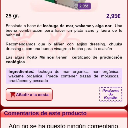
2,95€
25 gr.
2,95
€
Ensalada a base de
lechuga de mar
,
wakame
y
alga nori
. Una
buena combinación para hacer un plato sano y fuera de lo
habitual.
Recomendamos que lo aliñen con aojiso dressing, chuuka
dressing o con una buena vinagreta hecha para la ocasión.
Las algas
Porto Muiños
tienen certificado de
producción
ecológica
.
Ingredientes:
lechuga de mar orgánica, nori orgánica,
wakame orgánica. Puede contener trazas de moluscos,
crustáceos y pescado
Añadir a la cesta
Comentarios de este producto
Aún no se ha puesto ningún comentario.