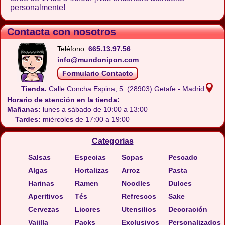
personalmente!
Contacta con nosotros
Teléfono:
665.13.97.56
info@mundonipon.com
Formulario Contacto
Tienda.
Calle Concha Espina, 5.
(28903) Getafe - Madrid
Horario de atención en la tienda:
Mañanas:
lunes a sábado de 10:00 a 13:00
Tardes:
miércoles de 17:00 a 19:00
Categorias
Salsas
Especias
Sopas
Pescado
Algas
Hortalizas
Arroz
Pasta
Harinas
Ramen
Noodles
Dulces
Aperitivos
Tés
Refrescos
Sake
Cervezas
Licores
Utensilios
Decoración
Vajilla
Packs
Exclusivos
Personalizados