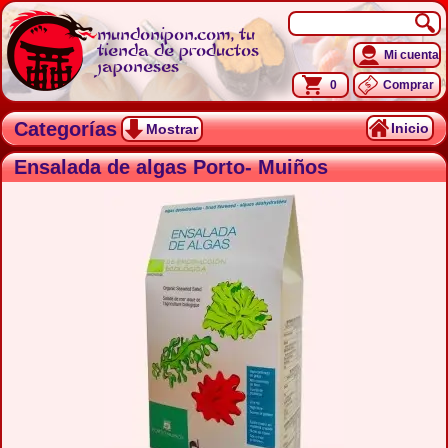
mundonipon.com, tu
tienda de productos
Mi cuenta
japoneses
0
Comprar
Categorías
Inicio
Mostrar
Ensalada de algas Porto- Muiños