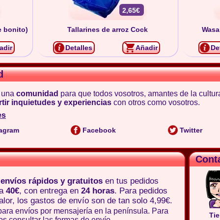
2,65€
 bonito)
Tallarines de arroz Cock
Wasa
adir
Detalles
Añadir
De
d
 una
comunidad
para que todos vosotros, amantes de la cultur
tir inquietudes y experiencias
con otros como vosotros.
es
agram
Facebook
Twitter
Cont
e
envíos rápidos y gratuitos
en tus pedidos
 a
40€
, con entrega en
24 horas
. Para pedidos
lor, los gastos de envío son de tan solo 4,99€.
para envíos por mensajería en la península. Para
Tie
os consultar las
formas de envío
.