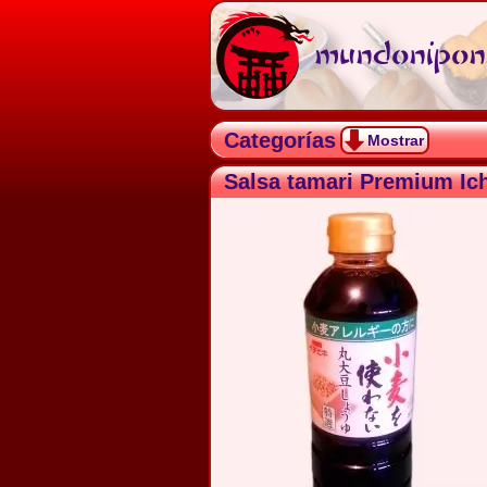
mundonipon.
Categorías
Mostrar
Salsa tamari Premium Ich