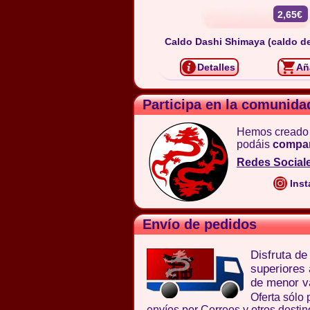
2,65€
Caldo Dashi Shimaya (caldo de
Detalles
Añ
Participa en la comunida
Hemos creado
podáis
compar
Redes Social
Inst
Envío de pedidos
Disfruta d
superiores
de menor va
Oferta sólo 
envíos por Correos y otros destin