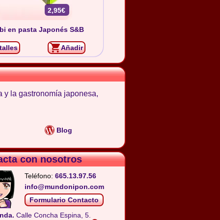
2,95€
bi en pasta Japonés S&B
talles
Añadir
a y la gastronomía japonesa,
Blog
acta con nosotros
Teléfono:
665.13.97.56
info@mundonipon.com
Formulario Contacto
nda.
Calle Concha Espina, 5.