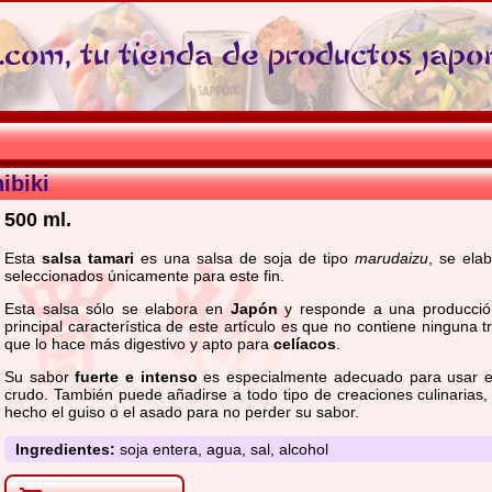
com, tu tienda de productos japo
ibiki
500 ml.
Esta
salsa tamari
es una salsa de soja de tipo
marudaizu
, se ela
seleccionados únicamente para este fin.
Esta salsa sólo se elabora en
Japón
y responde a una producción
principal característica de este artículo es que no contiene ninguna tr
que lo hace más digestivo y apto para
celíacos
.
Su sabor
fuerte e intenso
es especialmente adecuado para usar en
crudo. También puede añadirse a todo tipo de creaciones culinarias,
hecho el guiso o el asado para no perder su sabor.
Ingredientes:
soja entera, agua, sal, alcohol