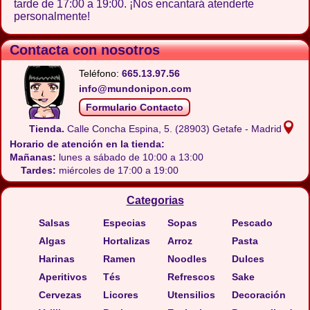
tarde de 17:00 a 19:00. ¡Nos encantará atenderte
personalmente!
Contacta con nosotros
Teléfono:
665.13.97.56
info@mundonipon.com
Formulario Contacto
Tienda.
Calle Concha Espina, 5.
(28903) Getafe - Madrid
Horario de atención en la tienda:
Mañanas:
lunes a sábado de 10:00 a 13:00
Tardes:
miércoles de 17:00 a 19:00
Categorias
Salsas
Especias
Sopas
Pescado
Algas
Hortalizas
Arroz
Pasta
Harinas
Ramen
Noodles
Dulces
Aperitivos
Tés
Refrescos
Sake
Cervezas
Licores
Utensilios
Decoración