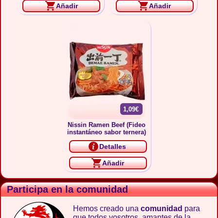
Añadir
Añadir
1,09€
Nissin Ramen Beef (Fideo
instantáneo sabor ternera)
Detalles
Añadir
Participa en la comunidad
Hemos creado una
comunidad
para
que todos vosotros, amantes de la