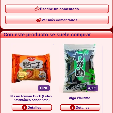
Escribe un comentario
Ver más comentarios
Con este producto se suele comprar
1,09€
4,99€
Nissin Ramen Duck (Fideo
Alga Wakame
instantáneo sabor pato)
Detalles
Detalles