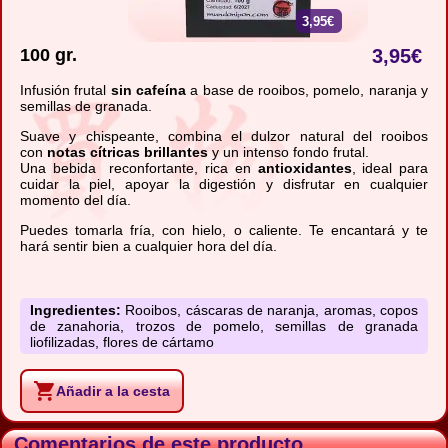
3,95€
100 gr.
3,95
€
Infusión frutal
sin cafeína
a base de rooibos, pomelo, naranja y
semillas de granada.
Suave y chispeante, combina el dulzor natural del rooibos
con
notas cítricas brillantes
y un intenso fondo frutal.
Una bebida reconfortante, rica en
antioxidantes
, ideal para
cuidar la piel, apoyar la digestión y disfrutar en cualquier
momento del día.
Puedes tomarla fría, con hielo, o caliente. Te encantará y te
hará sentir bien a cualquier hora del día.
Ingredientes:
Rooibos, cáscaras de naranja, aromas, copos
de zanahoria, trozos de pomelo, semillas de granada
liofilizadas, flores de cártamo
Añadir a la cesta
Comentarios de este producto