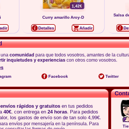
1,42€
Salsa d
i
Curry amarillo Aroy-D
adir
Detalles
Añadir
De
d
 una
comunidad
para que todos vosotros, amantes de la cultur
tir inquietudes y experiencias
con otros como vosotros.
es
agram
Facebook
Twitter
Cont
e
envíos rápidos y gratuitos
en tus pedidos
 a
40€
, con entrega en
24 horas
. Para pedidos
lor, los gastos de envío son de tan solo 4,99€.
para envíos por mensajería en la península. Para
Tie
os consultar las
formas de envío
.