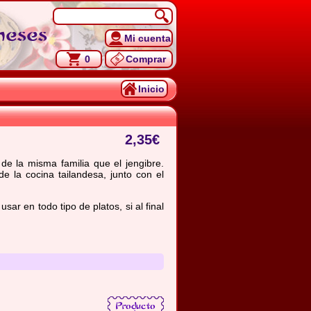
neses
Mi cuenta
0
Comprar
Inicio
2,35
€
de la misma familia que el jengibre.
e la cocina tailandesa, junto con el
ar en todo tipo de platos, si al final