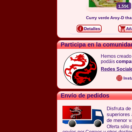
1,55€
Curry verde Aroy-D tha
Detalles
Añ
Participa en la comunida
Hemos creado
podáis
compar
Redes Social
Inst
Envío de pedidos
Disfruta d
superiores
de menor va
Oferta sólo 
envíos por Correos y otros destin