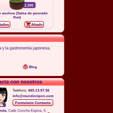
2,30€
e anchoa (Salsa de pescado
thai)
talles
Añadir
a y la gastronomía japonesa,
Blog
acta con nosotros
Teléfono:
665.13.97.56
info@mundonipon.com
Formulario Contacto
nda.
Calle Concha Espina, 5.