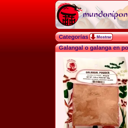
mundonipon.
Categorías
Mostrar
Galangal o galanga en po