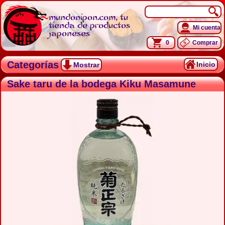
mundonipon.com, tu
tienda de productos
Mi cuenta
japoneses
0
Comprar
Categorías
Inicio
Mostrar
Sake taru de la bodega Kiku Masamune