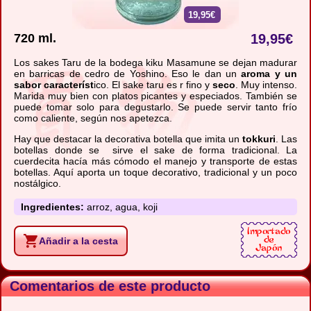
19,95€
720 ml.
19,95
€
Los sakes Taru de la bodega kiku Masamune se dejan madurar
en barricas de cedro de Yoshino. Eso le dan un
aroma y un
sabor característ
ico. El sake taru es r fino y
seco
. Muy intenso.
Marida muy bien con platos picantes y especiados. También se
puede tomar solo para degustarlo. Se puede servir tanto frío
como caliente, según nos apetezca.
Hay que destacar la decorativa botella que imita un
tokkuri
. Las
botellas donde se sirve el sake de forma tradicional. La
cuerdecita hacía más cómodo el manejo y transporte de estas
botellas. Aquí aporta un toque decorativo, tradicional y un poco
nostálgico.
Ingredientes:
arroz, agua, koji
Añadir a la cesta
Comentarios de este producto