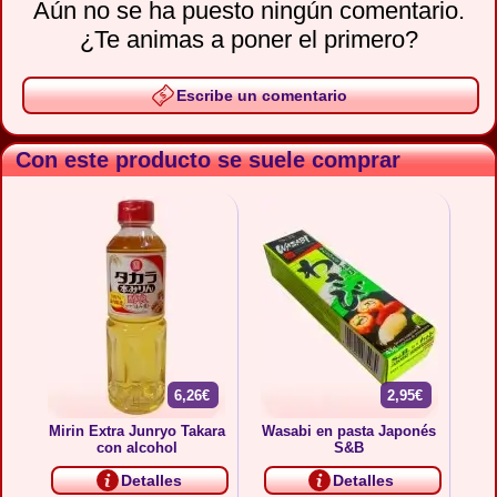
Aún no se ha puesto ningún comentario.
¿Te animas a poner el primero?
Escribe un comentario
Con este producto se suele comprar
6,26€
2,95€
Mirin Extra Junryo Takara
Wasabi en pasta Japonés
con alcohol
S&B
Detalles
Detalles