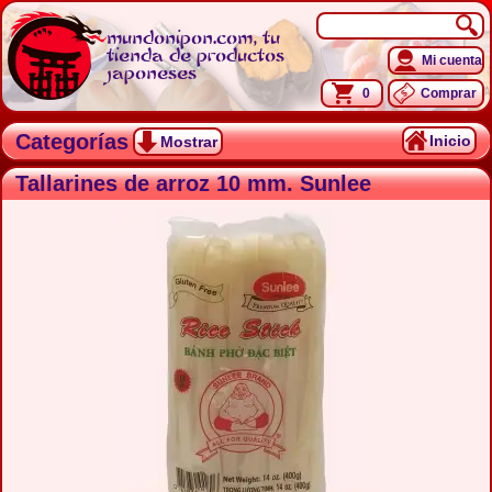
mundonipon.com, tu
tienda de productos
Mi cuenta
japoneses
0
Comprar
Categorías
Inicio
Mostrar
Tallarines de arroz 10 mm. Sunlee