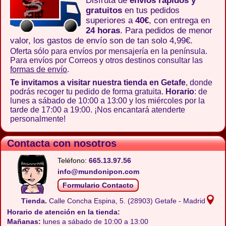
Disfruta de
envíos rápidos y
gratuitos
en tus pedidos
superiores a
40€
, con entrega en
24 horas
. Para pedidos de menor
valor, los gastos de envío son de tan solo 4,99€.
Oferta sólo para envíos por mensajería en la península.
Para envíos por Correos y otros destinos consultar las
formas de envío
.
Te invitamos a visitar nuestra tienda en Getafe
, donde
podrás recoger tu pedido de forma gratuita.
Horario
: de
lunes a sábado de 10:00 a 13:00 y los miércoles por la
tarde de 17:00 a 19:00. ¡Nos encantará atenderte
personalmente!
Contacta con nosotros
Teléfono:
665.13.97.56
info@mundonipon.com
Formulario Contacto
Tienda.
Calle Concha Espina, 5.
(28903) Getafe - Madrid
Horario de atención en la tienda:
Mañanas:
lunes a sábado de 10:00 a 13:00