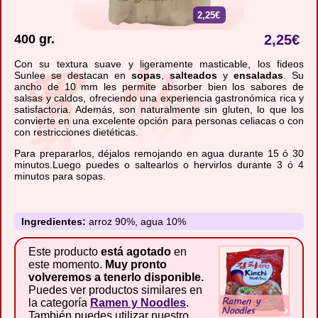
2,25€
400 gr.
2,25
€
Con su textura suave y ligeramente masticable, los fideos
Sunlee se destacan en
sopas
,
salteados
y
ensaladas
. Su
ancho de 10 mm les permite absorber bien los sabores de
salsas y caldos, ofreciendo una experiencia gastronómica rica y
satisfactoria. Además, son naturalmente sin gluten, lo que los
convierte en una excelente opción para personas celiacas o con
con restricciones dietéticas.
Para prepararlos, déjalos remojando en agua durante 15 ó 30
minutos.Luego puedes o saltearlos o hervirlos durante 3 ó 4
minutos para sopas.
Ingredientes:
arroz 90%, agua 10%
Este producto
está agotado
en
este momento.
Muy pronto
volveremos a tenerlo disponible.
Puedes ver productos similares en
la categoría
Ramen y Noodles
.
También puedes utilizar nuestro