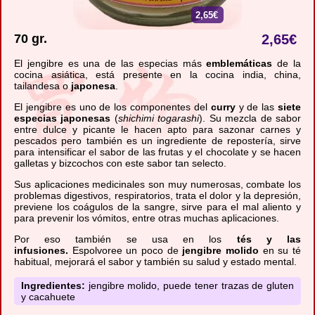
2,65€
70 gr.
2,65
€
El jengibre es una de las especias más
emblemáticas
de la
cocina asiática, está presente en la cocina india, china,
tailandesa o
japonesa
.
El jengibre es uno de los componentes del
curry
y de las
siete
especias japonesas
(
shichimi togarashi
). Su mezcla de sabor
entre dulce y picante le hacen apto para sazonar carnes y
pescados pero también es un ingrediente de repostería, sirve
para intensificar el sabor de las frutas y el chocolate y se hacen
galletas y bizcochos con este sabor tan selecto.
Sus aplicaciones medicinales son muy numerosas, combate los
problemas digestivos, respiratorios, trata el dolor y la depresión,
previene los coágulos de la sangre, sirve para el mal aliento y
para prevenir los vómitos, entre otras muchas aplicaciones.
Por eso también se usa en los
tés y las
infusiones.
Espolvoree un poco de
jengibre molido
en su té
habitual, mejorará el sabor y también su salud y estado mental.
Ingredientes:
jengibre molido, puede tener trazas de gluten
y cacahuete