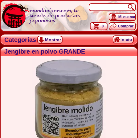
mundonipon.com, tu
tienda de productos
Mi cuenta
japoneses
0
Comprar
Categorías
Inicio
Mostrar
Jengibre en polvo GRANDE