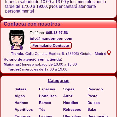
lunes a sábado de 10:00 a 13:00 y los miércoles por la
tarde de 17:00 a 19:00. ¡Nos encantará atenderte
personalmente!
Contacta con nosotros
Teléfono:
665.13.97.56
info@mundonipon.com
Formulario Contacto
Tienda.
Calle Concha Espina, 5.
(28903) Getafe - Madrid
Horario de atención en la tienda:
Mañanas:
lunes a sábado de 10:00 a 13:00
Tardes:
miércoles de 17:00 a 19:00
Categorias
Salsas
Especias
Sopas
Pescado
Algas
Hortalizas
Arroz
Pasta
Harinas
Ramen
Noodles
Dulces
Aperitivos
Tés
Refrescos
Sake
Cervezas
Licores
Utensilios
Decoración