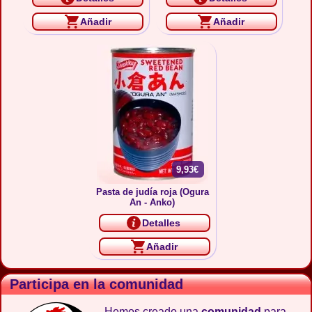
Añadir
Añadir
9,93€
Pasta de judía roja (Ogura
An - Anko)
Detalles
Añadir
Participa en la comunidad
Hemos creado una
comunidad
para