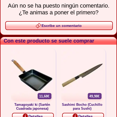
Aún no se ha puesto ningún comentario.
¿Te animas a poner el primero?
Escribe un comentario
Con este producto se suele comprar
11,68€
49,98€
Tamagoyaki ki (Sartén
Sashimi Bocho (Cuchillo
Cuadrada japonesa)
para Sushi)
Detalles
Detalles