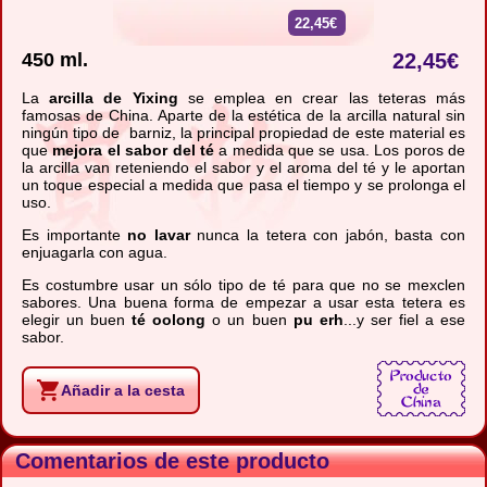
22,45€
450 ml.
22,45
€
La
arcilla de Yixing
se emplea en crear las teteras más
famosas de China. Aparte de la estética de la arcilla natural sin
ningún tipo de barniz, la principal propiedad de este material es
que
mejora el sabor del té
a medida que se usa. Los poros de
la arcilla van reteniendo el sabor y el aroma del té y le aportan
un toque especial a medida que pasa el tiempo y se prolonga el
uso.
Es importante
no lavar
nunca la tetera con jabón, basta con
enjuagarla con agua.
Es costumbre usar un sólo tipo de té para que no se mexclen
sabores. Una buena forma de empezar a usar esta tetera es
elegir un buen
té oolong
o un buen
pu erh
...y ser fiel a ese
sabor.
Añadir a la cesta
Comentarios de este producto