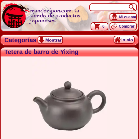
mundonipon.com, tu
tienda de productos
Mi cuenta
japoneses
0
Comprar
Categorías
Inicio
Mostrar
Tetera de barro de Yixing