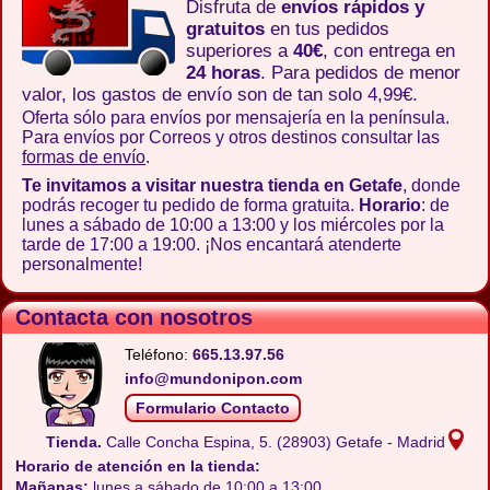
Disfruta de
envíos rápidos y
gratuitos
en tus pedidos
superiores a
40€
, con entrega en
24 horas
. Para pedidos de menor
valor, los gastos de envío son de tan solo 4,99€.
Oferta sólo para envíos por mensajería en la península.
Para envíos por Correos y otros destinos consultar las
formas de envío
.
Te invitamos a visitar nuestra tienda en Getafe
, donde
podrás recoger tu pedido de forma gratuita.
Horario
: de
lunes a sábado de 10:00 a 13:00 y los miércoles por la
tarde de 17:00 a 19:00. ¡Nos encantará atenderte
personalmente!
Contacta con nosotros
Teléfono:
665.13.97.56
info@mundonipon.com
Formulario Contacto
Tienda.
Calle Concha Espina, 5.
(28903) Getafe - Madrid
Horario de atención en la tienda:
Mañanas:
lunes a sábado de 10:00 a 13:00