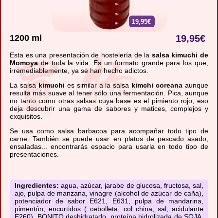
19,95€
1200 ml
19,95
€
Esta es una presentación de hostelería de la
salsa kimuchi de
Momoya
de toda la vida. Es un formato grande para los que,
irremediablemente, ya se han hecho adictos.
La salsa
kimuchi
es similar a la salsa
kimchi coreana
aunque
resulta más suave al tener sólo una fermentación. Pica, aunque
no tanto como otras salsas cuya base es el pimiento rojo, eso
deja descubrir una gama de sabores y matices, complejos y
exquisitos.
Se usa como salsa barbacoa para acompañar todo tipo de
carne. También se puede usar en platos de pescado asado,
ensaladas... encontrarás espacio para usarla en todo tipo de
presentaciones.
Ingredientes:
agua, azúcar, jarabe de glucosa, fructosa, sal,
ajo, pulpa de manzana, vinagre (alcohol de azúcar de caña),
potenciador de sabor E621, E631, pulpa de mandarina,
pimentón, encurtidos ( cebolleta, col china, sal, acidulante
E260), BONITO deshidratado, proteína hidrolizada de SOJA,