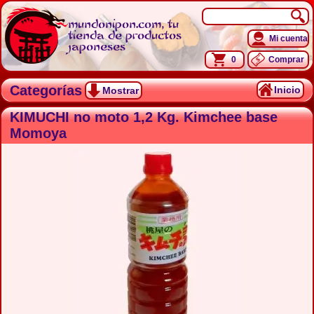
mundonipon.com, tu
tienda de productos
Mi cuenta
japoneses
0
Comprar
Categorías
Inicio
Mostrar
KIMUCHI no moto 1,2 Kg. Kimchee base
Momoya