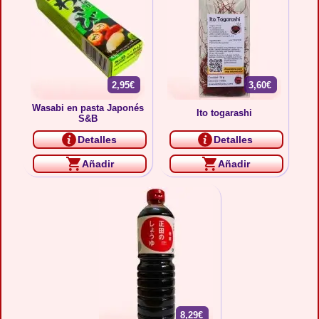
2,95€
3,60€
Wasabi en pasta Japonés
Ito togarashi
S&B
Detalles
Detalles
Añadir
Añadir
8,29€