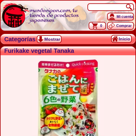
mundonipon.com, tu
tienda de productos
Mi cuenta
japoneses
0
Comprar
Categorías
Inicio
Mostrar
Furikake vegetal Tanaka