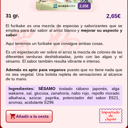
2,65€
31 gr.
2,65
€
El furikake es una mezcla de especias y saborizantes que se
emplea para dar sabor al arroz blanco y
mejorar su aspecto y
sabor
.
Aquí tenemos un furikake que consigue ambas cosas.
Es un espectaculo ver sobre el arroz la mezcla de colores de las
diferentes verduras deshidratadas, junto con las algas y el
sésamo. El sabor también resulta vibrante e intenso.
Además es apto para veganos
puesto que no tiene nada que
no sea vegetal. Una bolsita repleta de sensaciones al alcance
de tu mano.
Ingredientes:
SÉSAMO
tostado rábano japonés, alga
wakame, sal, glucosa, zanahoria, nabo rojo, repollo morado
albahaca, azúcar, paprika, potenciador del sabor E621,
aromas, acidulante E296
Añadir a la cesta