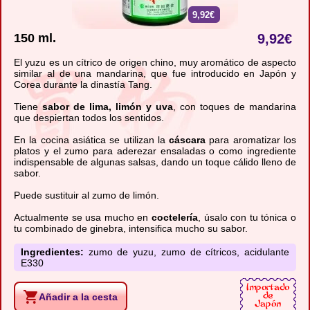
9,92€
150 ml.
9,92
€
El yuzu es un cítrico de origen chino, muy aromático de aspecto
similar al de una mandarina, que fue introducido en Japón y
Corea durante la dinastía Tang.
Tiene
sabor de lima, limón y uva
, con toques de mandarina
que despiertan todos los sentidos.
En la cocina asiática se utilizan la
cáscara
para aromatizar los
platos y el zumo para aderezar ensaladas o como ingrediente
indispensable de algunas salsas, dando un toque cálido lleno de
sabor.
Puede sustituir al zumo de limón.
Actualmente se usa mucho en
coctelería
, úsalo con tu tónica o
tu combinado de ginebra, intensifica mucho su sabor.
Ingredientes:
zumo de yuzu, zumo de cítricos, acidulante
E330
Añadir a la cesta