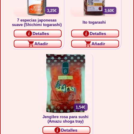
3,25€
3,60€
7 especias japonesas
Ito togarashi
suave (Shichimi togarashi)
Detalles
Detalles
Añadir
Añadir
1,54€
Jengibre rosa para sushi
(Amazu shoga tray)
Detalles