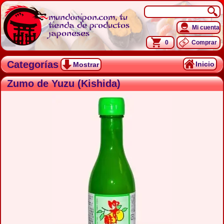
mundonipon.com, tu
tienda de productos
Mi cuenta
japoneses
0
Comprar
Categorías
Inicio
Mostrar
Zumo de Yuzu (Kishida)