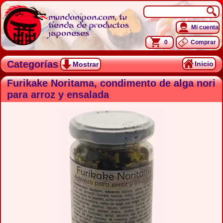
mundonipon.com, tu
tienda de productos
Mi cuenta
japoneses
0
Comprar
Categorías
Inicio
Mostrar
Furikake Noritama, condimento de alga nori
para arroz y ensalada