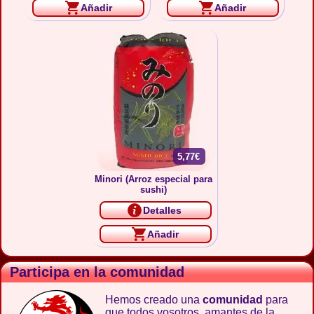
Añadir
Añadir
5,77€
Minori (Arroz especial para
sushi)
Detalles
Añadir
Participa en la comunidad
Hemos creado una
comunidad
para
que todos vosotros, amantes de la