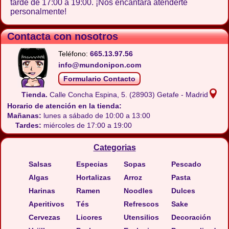
tarde de 17:00 a 19:00. ¡Nos encantará atenderte
personalmente!
Contacta con nosotros
Teléfono:
665.13.97.56
info@mundonipon.com
Formulario Contacto
Tienda.
Calle Concha Espina, 5.
(28903) Getafe - Madrid
Horario de atención en la tienda:
Mañanas:
lunes a sábado de 10:00 a 13:00
Tardes:
miércoles de 17:00 a 19:00
Categorias
Salsas
Especias
Sopas
Pescado
Algas
Hortalizas
Arroz
Pasta
Harinas
Ramen
Noodles
Dulces
Aperitivos
Tés
Refrescos
Sake
Cervezas
Licores
Utensilios
Decoración