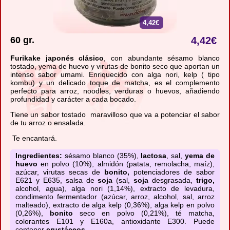
4,42€
60 gr.
4,42
€
Furikake japonés clásico
, con abundante sésamo blanco
tostado, yema de huevo y virutas de bonito seco que aportan un
intenso sabor umami. Enriquecido con alga nori, kelp ( tipo
kombu) y un delicado toque de matcha, es el complemento
perfecto para arroz, noodles, verduras o huevos, añadiendo
profundidad y carácter a cada bocado.
Tiene un sabor tostado maravilloso que va a potenciar el sabor
de tu arroz o ensalada.
Te encantará.
Ingredientes:
sésamo blanco (35%),
lactosa
, sal,
yema de
huevo
en polvo (10%), almidón (patata, remolacha, maíz),
azúcar, virutas secas de
bonito,
potenciadores de sabor
E621 y E635, salsa de
soja
(sal,
soja
desgrasada,
trigo,
alcohol, agua), alga nori (1,14%), extracto de levadura,
condimento fermentador (azúcar, arroz, alcohol, sal, arroz
malteado), extracto de alga kelp (0,36%), alga kelp en polvo
(0,26%),
bonito
seco en polvo (0,21%), té matcha,
colorantes E101 y E160a, antioxidante E300. Puede
contener
crustáceos.